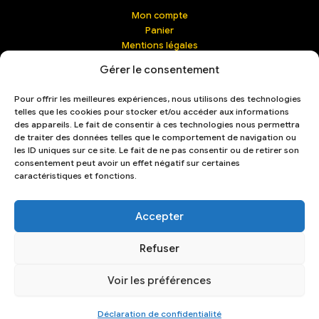
Mon compte
Panier
Mentions légales
Contact | Management
Gérer le consentement
Confidentialité
Conditions générales de vente (CGV)
Pour offrir les meilleures expériences, nous utilisons des technologies
Livraison & retours
telles que les cookies pour stocker et/ou accéder aux informations
Mot de passe perdu
des appareils. Le fait de consentir à ces technologies nous permettra
French
de traiter des données telles que le comportement de navigation ou
les ID uniques sur ce site. Le fait de ne pas consentir ou de retirer son
consentement peut avoir un effet négatif sur certaines
caractéristiques et fonctions.
Accepter
Refuser
Voir les préférences
Copyright © 2026 The Celtic Social Club
Déclaration de confidentialité