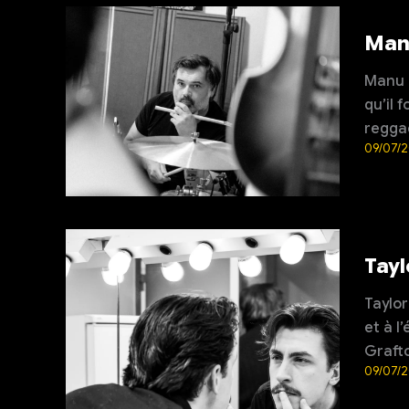
Manu
Manu M
qu’il 
reggae
09/07/
Tayl
Taylor
et à l
Grafto
09/07/