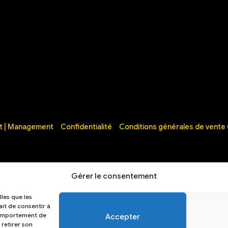
t | Management
Confidentialité
Conditions générales de vente
Gérer le consentement
lles que les
ait de consentir à
 comportement de
Accepter
 retirer son