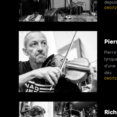
depuis
09/07/
Pier
Pierre
lyriqu
d’une 
dès
09/07/
Rich