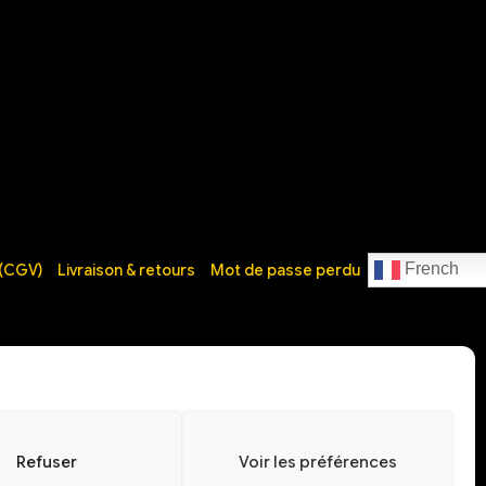
French
 (CGV)
Livraison & retours
Mot de passe perdu
Refuser
Voir les préférences