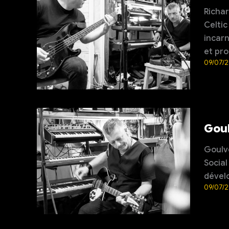
Richar
Celtic
incarn
et pro
09/07/
Goul
Goulve
Social
dévelo
09/07/