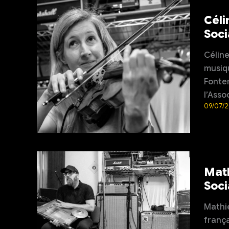
Céli
Soci
Céline
musiqu
Fonten
l’Asso
09/07/
Math
Soci
Mathie
frança