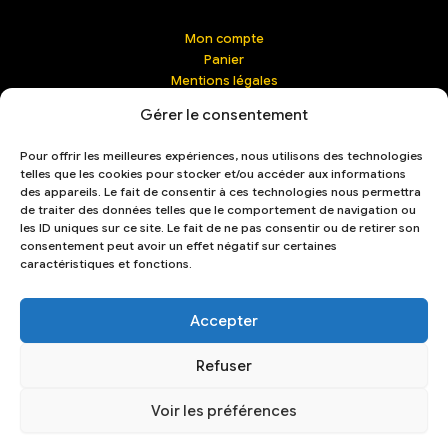
Mon compte
Panier
Mentions légales
Contact | Management
Gérer le consentement
Confidentialité
Conditions générales de vente (CGV)
Pour offrir les meilleures expériences, nous utilisons des technologies
Livraison & retours
telles que les cookies pour stocker et/ou accéder aux informations
Mot de passe perdu
des appareils. Le fait de consentir à ces technologies nous permettra
French
de traiter des données telles que le comportement de navigation ou
les ID uniques sur ce site. Le fait de ne pas consentir ou de retirer son
consentement peut avoir un effet négatif sur certaines
caractéristiques et fonctions.
Accepter
Refuser
Voir les préférences
Copyright © 2026 The Celtic Social Club