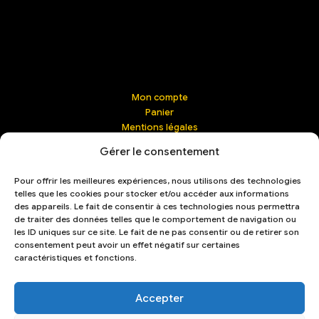
Mon compte
Panier
Mentions légales
Contact | Management
Gérer le consentement
Confidentialité
Conditions générales de vente (CGV)
Pour offrir les meilleures expériences, nous utilisons des technologies
Livraison & retours
telles que les cookies pour stocker et/ou accéder aux informations
Mot de passe perdu
des appareils. Le fait de consentir à ces technologies nous permettra
French
de traiter des données telles que le comportement de navigation ou
les ID uniques sur ce site. Le fait de ne pas consentir ou de retirer son
consentement peut avoir un effet négatif sur certaines
caractéristiques et fonctions.
Accepter