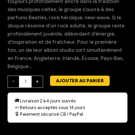
toujours profondément ancré dans la tradition
des musiques celtes, le groupe s’ouvre à des
parfums Beatles, rock héroïque, new-wave. Si le
disque résonne d’un rock adulte, le groupe reste
profondément juvénile, débordant d’énergie,
d’inspiration et de fraîcheur. Pour la première
fois, un de leur album studio sort simultanément
en France, Angleterre, Irlande, Écosse, Pays-Bas,
Belgique…
quantité
AJOUTER AU PANIER
-
+
de
Dancing
or
🚚
Livraison 2 à 4 jours ouvrés
Dying
↩️
Retours acceptés sous 14 jours
?
🔒
Paiement sécurisé CB / PayPal
Vinyle
album