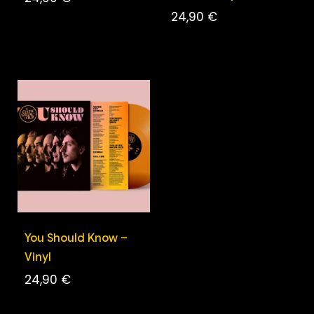
24,90
€
You Should Know –
Vinyl
24,90
€