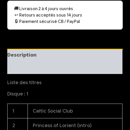
Inventory
Vinyle
🚚
Livraison 2 à 4 jours ouvrés
double
↩️
Retours acceptés sous 14 jours
album
🔒
Paiement sécurisé CB / PayPal
Description
Informations complémentaires
Liste des titres
Disque : 1
1
Celtic Social Club
2
Princess of Lorient (intro)