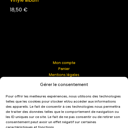
Vinyle album
18,50
€
Mon compte
Panier
Mentions légales
Contact | Management
Gérer le consentement
Confidentialité
Conditions générales de vente (CGV)
Pour offrir les meilleures expériences, nous utilisons des technologies
Livraison & retours
telles que les cookies pour stocker et/ou accéder aux informations
Mot de passe perdu
des appareils. Le fait de consentir à ces technologies nous permettra
French
de traiter des données telles que le comportement de navigation ou
les ID uniques sur ce site. Le fait de ne pas consentir ou de retirer son
consentement peut avoir un effet négatif sur certaines
caractéristiques et fonctions.